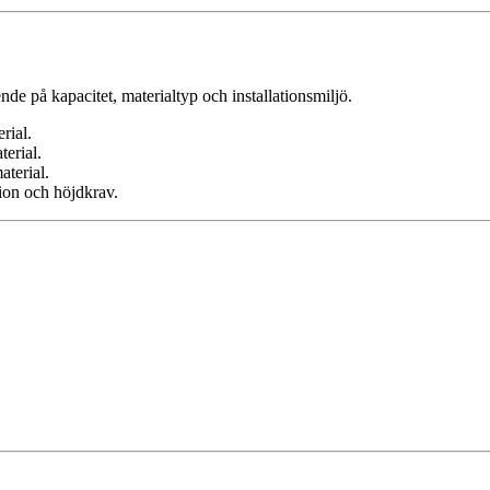
de på kapacitet, materialtyp och installationsmiljö.
rial.
terial.
terial.
ion och höjdkrav.