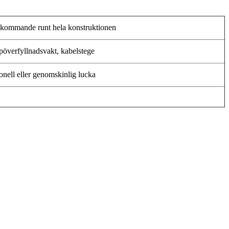
örekommande runt hela konstruktionen
pöverfyllnadsvakt, kabelstege
onell eller genomskinlig lucka