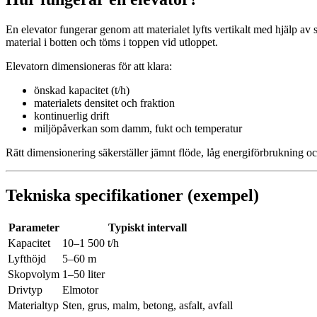
En elevator fungerar genom att materialet lyfts vertikalt med hjälp av
material i botten och töms i toppen vid utloppet.
Elevatorn dimensioneras för att klara:
önskad kapacitet (t/h)
materialets densitet och fraktion
kontinuerlig drift
miljöpåverkan som damm, fukt och temperatur
Rätt dimensionering säkerställer jämnt flöde, låg energiförbrukning oc
Tekniska specifikationer (exempel)
Parameter
Typiskt intervall
Kapacitet
10–1 500 t/h
Lyfthöjd
5–60 m
Skopvolym
1–50 liter
Drivtyp
Elmotor
Materialtyp
Sten, grus, malm, betong, asfalt, avfall