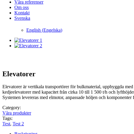
Våra referenser
Om oss
Kontakt
Svenska
English
(
Engelska
)
Elevatorer
Elevatorer är vertikala transportörer för bulkmaterial, uppbyggda me
kedjeelevatorer med kapacitet från cirka 10 till 1 500 t/h och lyfthöjde
Systemen levereras med elmotor, anpassade höljen och komponenter för k
Category:
Våra produkter
Tags:
Test
,
Test 2
Beskrivning