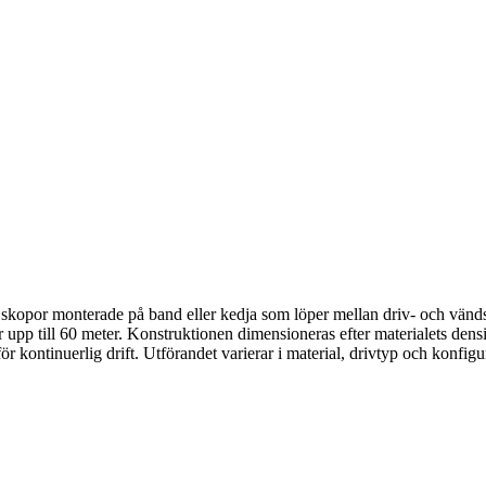
d skopor monterade på band eller kedja som löper mellan driv- och vänds
r upp till 60 meter. Konstruktionen dimensioneras efter materialets densit
ontinuerlig drift. Utförandet varierar i material, drivtyp och konfigur