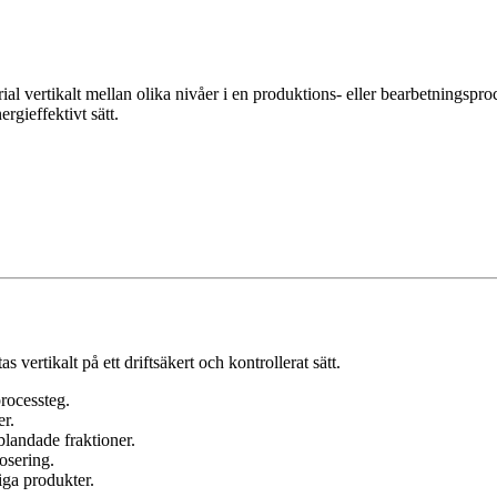
rial vertikalt mellan olika nivåer i en produktions- eller bearbetningsproc
rgieffektivt sätt.
s vertikalt på ett driftsäkert och kontrollerat sätt.
processteg.
er.
blandade fraktioner.
osering.
iga produkter.