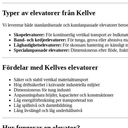
Typer av elevatorer från Kellve
Vi levererar både standardiserade och kundanpassade elevatorer beroen
Skopelevatorer:
För kontinuerlig vertikal transport av bulkmate
Band- och kedjeelevatorer:
För tunga, grova eller abrasiva ma
Låghastighetselevatorer:
För skonsam hantering av känsligt ma
Specialanpassade elevatorer:
Dimensioneras efter flöde, frakt
Fördelar med Kellves elevatorer
Säker och stabil vertikal materialtransport
Hög driftsäkerhet i krävande industriella miljöer
Dimensioneras för tung industri
Anpassningsbara höjder, kapaciteter och konstruktioner
Låg energiförbrukning per transporterad ton
Låg spillnivå och dammbildning
Lång livslängd och låg underhållsnivå
Hur fungerar en elevator?